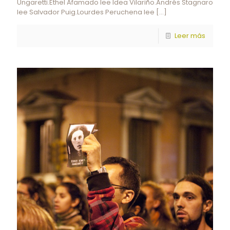
Ungaretti.Ethel Afamado lee Idea Vilariño.Andrés Stagnaro
lee Salvador Puig.Lourdes Peruchena lee
[…]
Leer más