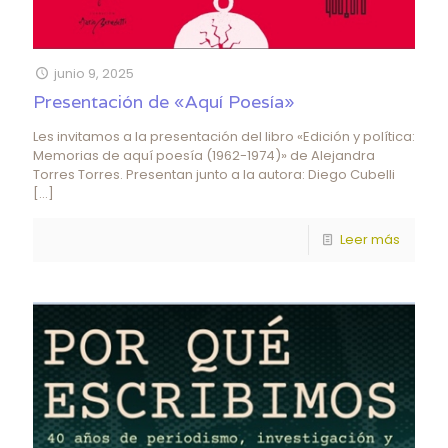
junio 9, 2025
Presentación de «Aquí Poesía»
Les invitamos a la presentación del libro «Edición y política:
Memorias de aquí poesía (1962-1974)» de Alejandra
Torres Torres. Presentan junto a la autora: Diego Cubelli
[…]
Leer más