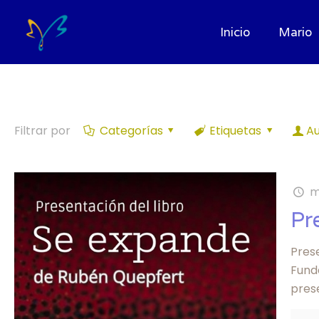
Inicio
Mario
Filtrar por
Categorías
Etiquetas
Au
m
Pr
Pres
Funda
pres