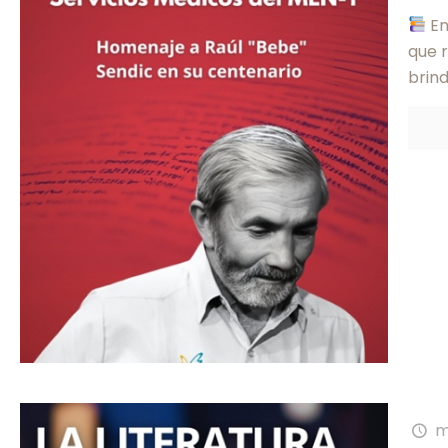
En
que r
brin
m