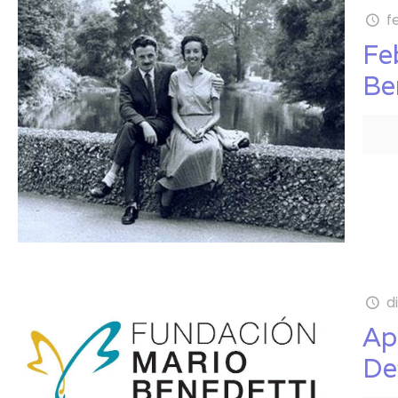
f
Fe
Be
d
Ap
De