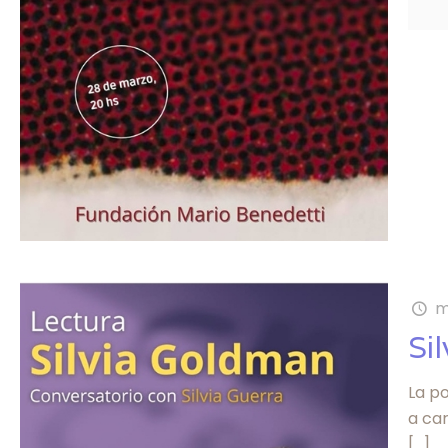
m
Si
La p
a car
[…]