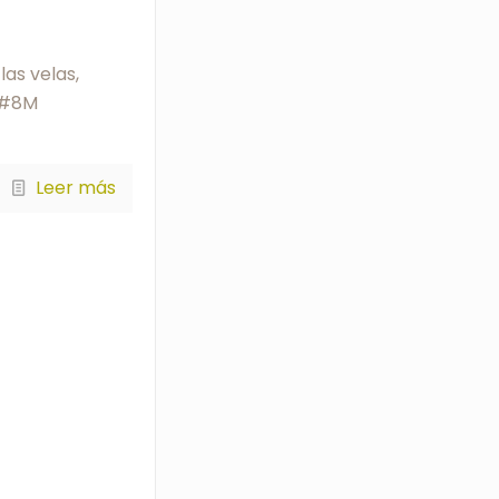
as velas,
l #8M
Leer más