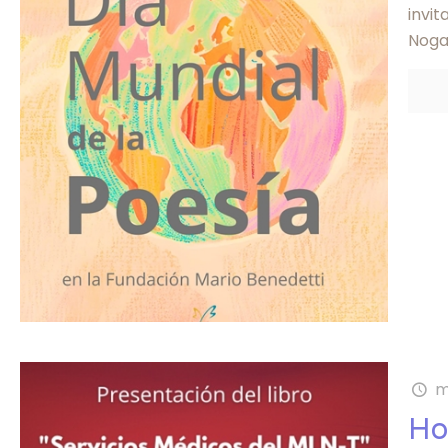
invi
Noga
m
Ho