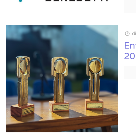
d
En
20