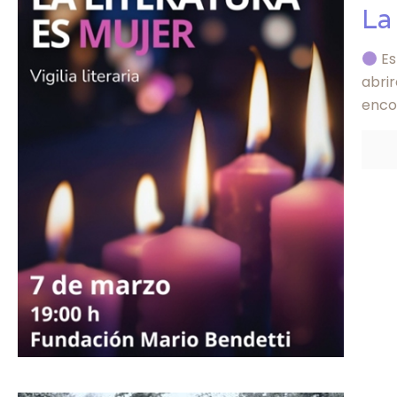
La
Es
abri
enco