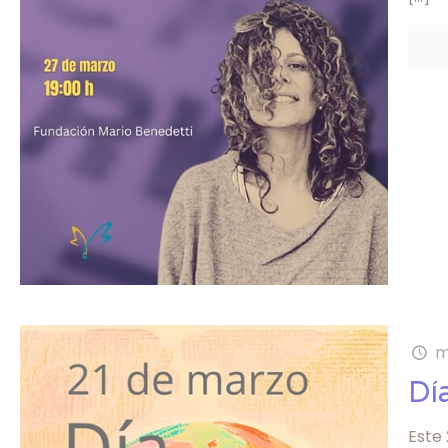
m
Dí
Este