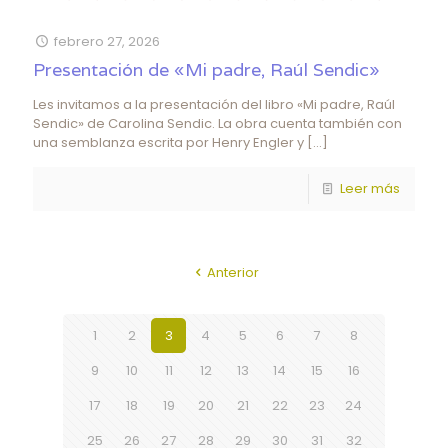
febrero 27, 2026
Presentación de «Mi padre, Raúl Sendic»
Les invitamos a la presentación del libro «Mi padre, Raúl
Sendic» de Carolina Sendic. La obra cuenta también con
una semblanza escrita por Henry Engler y
[…]
Leer más
Anterior
1
2
3
4
5
6
7
8
9
10
11
12
13
14
15
16
17
18
19
20
21
22
23
24
25
26
27
28
29
30
31
32