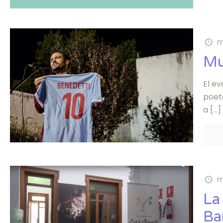
m
Mu
El e
poeta
a
[…]
m
La
Ba