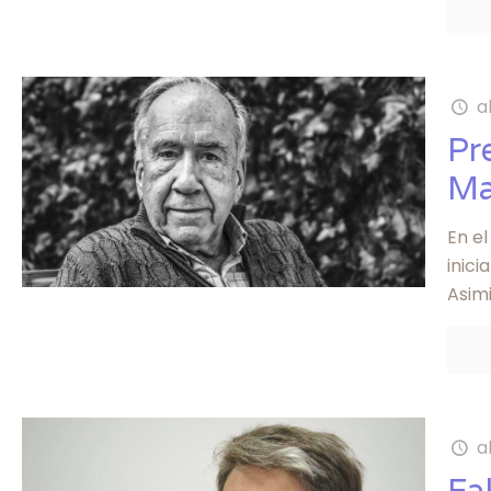
a
Pr
Ma
En el
inic
Asim
a
Fa