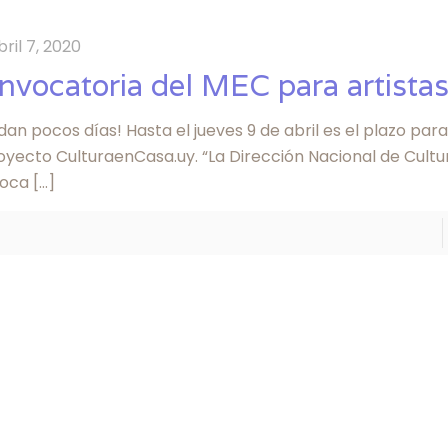
bril 7, 2020
nvocatoria del MEC para artista
an pocos días! Hasta el jueves 9 de abril es el plazo para
royecto CulturaenCasa.uy. “La Dirección Nacional de Cult
oca
[…]