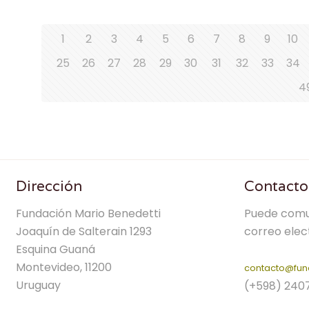
1
2
3
4
5
6
7
8
9
10
25
26
27
28
29
30
31
32
33
34
4
Dirección
Contacto
Fundación Mario Benedetti
Puede comu
Joaquín de Salterain 1293
correo elec
Esquina Guaná
Montevideo, 11200
contacto@fun
Uruguay
(+598) 240