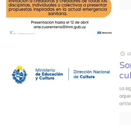
a
So
cu
La si
aquel
artís