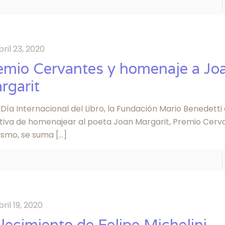
bril 23, 2020
emio Cervantes y homenaje a Jo
rgarit
 Día Internacional del Libro, la Fundación Mario Benedetti 
iativa de homenajear al poeta Joan Margarit, Premio Cerva
ismo, se suma
[…]
bril 19, 2020
llecimiento de Felipe Michelini