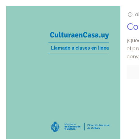
a
Co
¡Qued
el p
conv