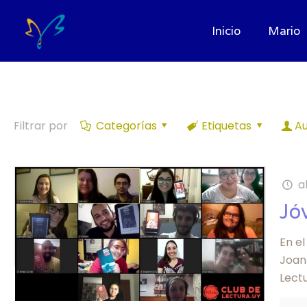
Inicio
Mario
Filtrar por
Categorías
Etiquetas
Au
a
Jó
En el
Joan
Lect