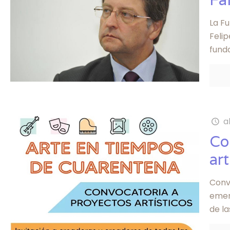
La F
Feli
fund
a
Co
art
Conv
emerg
de l