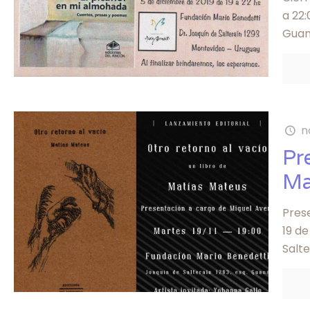
a 22:
Guan
n
Pr
Ma
Prese
19 d
Salte