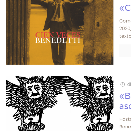
«C
Como
2020
text
d
«B
as
Hasta
Bene