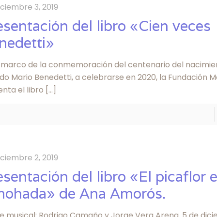
iciembre 3, 2019
esentación del libro «Cien veces
nedetti»
l marco de la conmemoración del centenario del nacimie
do Mario Benedetti, a celebrarse en 2020, la Fundación M
nta el libro
[…]
iciembre 2, 2019
esentación del libro «El picaflor 
mohada» de Ana Amorós.
re musical: Rodrigo Camaño y Jorge Vera Arena. 5 de dici