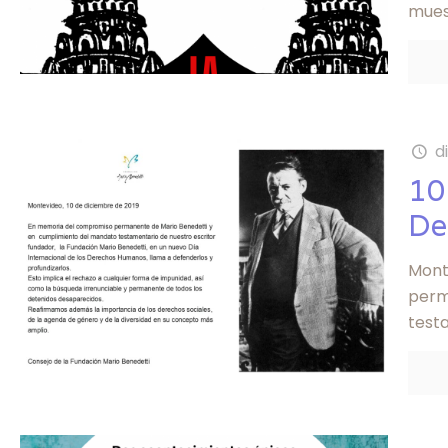
mues
d
10
De
Mont
perm
test