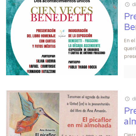
d
Pr
Be
En e
queri
prese
d
Pr
al
Cier