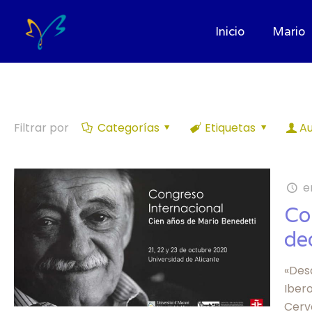
Inicio
Mario
Filtrar por
Categorías
Etiquetas
Au
e
Co
de
«Desd
Ibero
Cerv