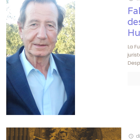
Fa
de
Hu
La F
juri
Desp
d