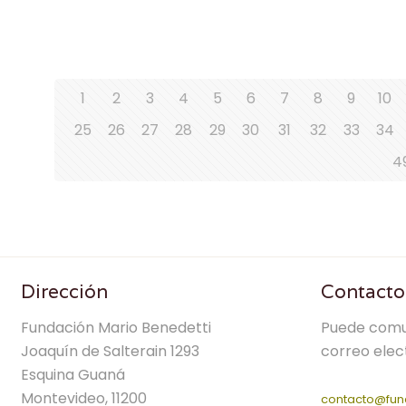
1
2
3
4
5
6
7
8
9
10
25
26
27
28
29
30
31
32
33
34
4
Dirección
Contacto
Fundación Mario Benedetti
Puede comu
Joaquín de Salterain 1293
correo elec
Esquina Guaná
Montevideo, 11200
contacto@fun