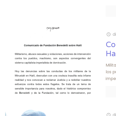
d
Co
Hai
Milit
los 
impe
d