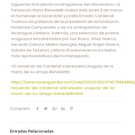
Siguiendo la tradición nicaragüense del «Novenario», la
Fundación Mario Benedetti realizó este lunes 9 de marzo
el homenaje al sacerdote y poeta Ernesto Cardenal.
Tuvimos las palabras de la presidenta de la Fundación,
Hortensia Campanella, y de los embajadores de
Nicaragua y México. Además, una selección de poetas
uruguayos encabezados por Luis Bravo, Silvia Guerra,
Gerardo Ciancio, Melba Guariglia, Miguel Ángel Olivera,
Sabela de Tezanos y María Gravina leyeron los textos
más representativos del homenajeado.
«El recuerdo de Cardenal sobrevuela Uruguay de la
mano de su amigo Benedetti»:
https://www.lavanguardia.com/vida/20200310/474079984806/
recuerdo-de-cardenal-sobrevuela-uruguay-de-la-
mano-de-su-amigo-benedetti.html
Compartir
Entradas Relacionadas