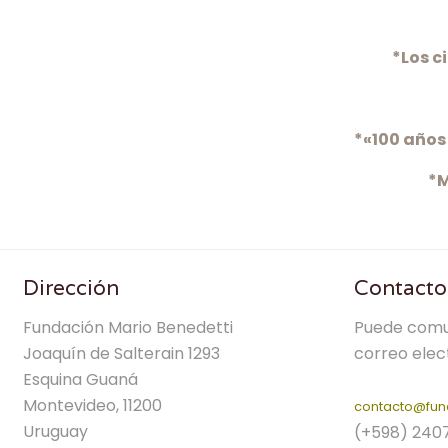
*Los c
*«100 años 
*M
Dirección
Contacto
Fundación Mario Benedetti
Puede comu
Joaquín de Salterain 1293
correo elec
Esquina Guaná
Montevideo, 11200
contacto@fun
Uruguay
(+598) 240