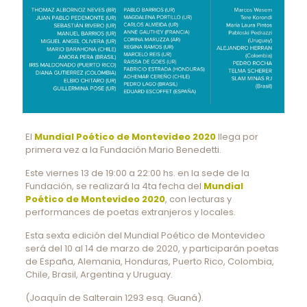
El
Mundial Poético de Montevideo 2020
llega por
primera vez a la Fundación Mario Benedetti.
Este viernes 13 de 19:00 a 22:00 hs. en la sede de la
Fundación, se realizará la 4ta fecha del
Mundial
Poético de Montevideo 2020
, con lecturas y
performances de poetas extranjeros y locales.
Esta sexta edición del Mundial Poético de Montevideo
será del 10 al 14 de marzo de 2020, y participarán poetas
de España, Alemania, Honduras, Puerto Rico, Colombia,
Chile, Brasil, Argentina y Uruguay.
(Joaquín de Salterain 1293 esq. Guaná).