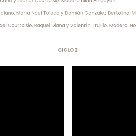
scano y Leonor Courtoisie. Modera Lilián Hirigoyen.
lano, María Noel Toledo y Damián González Bertolino. Mo
ael Courtoisie, Raquel Diana y Valentín Trujillo. Modera: 
CICLO 2