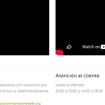
Atención al cliente
nicarse con nosotros por
Lunes a Viernes:
trónico o telefónicamente:
10:30 a 13:00 y 14:00 a 19:30
dacionmariobenedetti.org