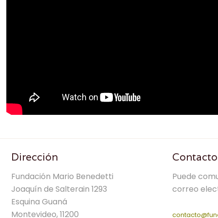
Dirección
Contacto
Fundación Mario Benedetti
Puede comu
Joaquín de Salterain 1293
correo elec
Esquina Guaná
Montevideo, 11200
contacto@fun