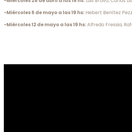
-Miércoles 28 de abril a las 19 hs:
Luis Bravo, Carlos Li
-Miércoles 5 de mayo a las 19 hs:
Hebert Benítez Pezzo
-Miércoles 12 de mayo a las 19 hs:
Alfredo Fressia, Raf