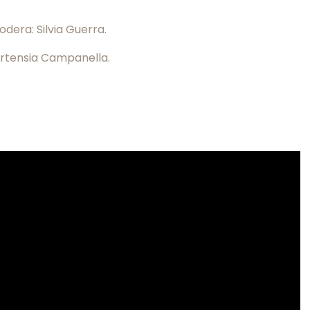
dera: Silvia Guerra.
Hortensia Campanella.