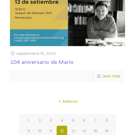
septiembre 15, 2024
104 aniversario de Mario
Leer más
Anterior
1
2
3
4
5
6
7
8
9
10
11
12
13
14
15
16