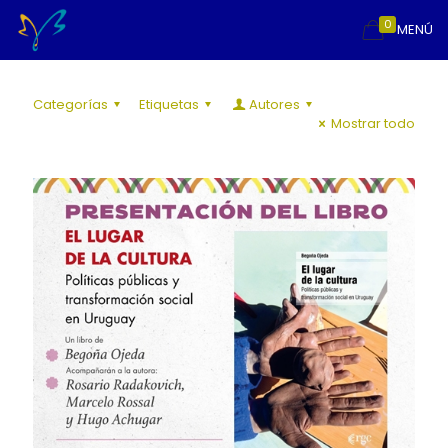
0
MENÚ
Categorías
Etiquetas
Autores
Mostrar todo