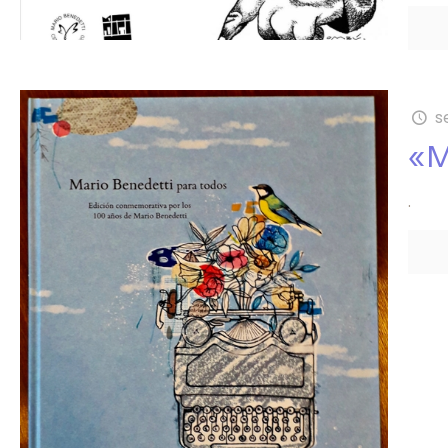
s
«M
.