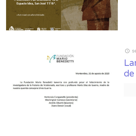
s
La
de