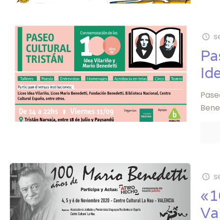
s
Pa
Ide
Pase
Bened
s
«1
Va