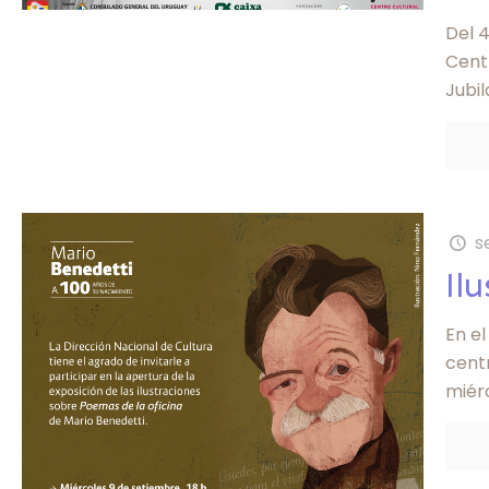
Del 4
Centr
Jubi
s
Il
En e
centr
miérc