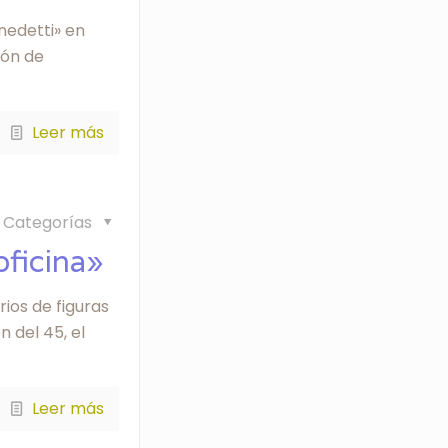
nedetti» en
ión de
Leer más
Categorías
oficina»
ios de figuras
 del 45, el
Leer más