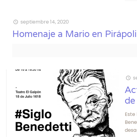
septiembre 14, 2020
Homenaje a Mario en Pirápoli
s
Ac
de
Este 
Bene
desar