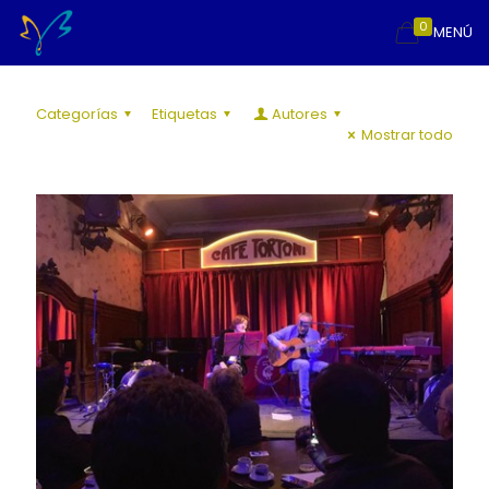
0
MENÚ
Categorías
Etiquetas
Autores
Mostrar todo