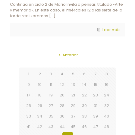
Continúa en ciclo 2 de Mario Invita a pensar, titulado «Arte
y memoria». En este caso, el miércoles 12 a las siete de la
tarde realizaremos
[…]
Leer más
Anterior
1
2
3
4
5
6
7
8
9
10
11
12
13
14
15
16
17
18
19
20
21
22
23
24
25
26
27
28
29
30
31
32
33
34
35
36
37
38
39
40
41
42
43
44
45
46
47
48