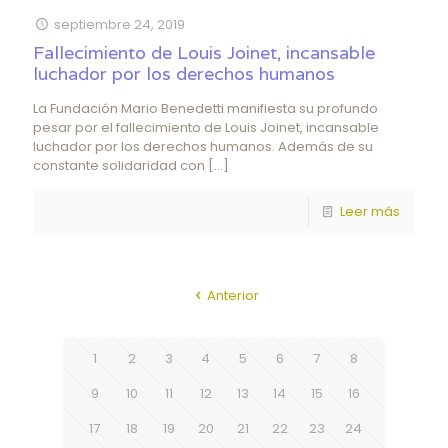
septiembre 24, 2019
Fallecimiento de Louis Joinet, incansable
luchador por los derechos humanos
La Fundación Mario Benedetti manifiesta su profundo
pesar por el fallecimiento de Louis Joinet, incansable
luchador por los derechos humanos. Además de su
constante solidaridad con
[…]
Leer más
Anterior
1
2
3
4
5
6
7
8
9
10
11
12
13
14
15
16
17
18
19
20
21
22
23
24