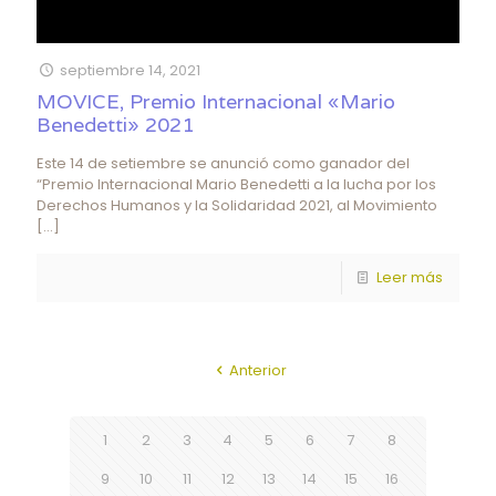
septiembre 14, 2021
MOVICE, Premio Internacional «Mario
Benedetti» 2021
Este 14 de setiembre se anunció como ganador del
“Premio Internacional Mario Benedetti a la lucha por los
Derechos Humanos y la Solidaridad 2021, al Movimiento
[…]
Leer más
Anterior
1
2
3
4
5
6
7
8
9
10
11
12
13
14
15
16