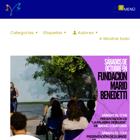
0
MENÚ
Categorías
Etiquetas
Autores
Mostrar todo