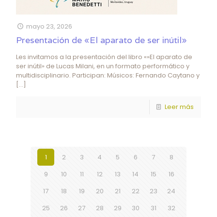
mayo 23, 2026
Presentación de «El aparato de ser inútil»
Les invitamos a la presentación del libro «»El aparato de
ser inútil» de Lucas Milani, en un formato performático y
multidisciplinario. Participan: Músicos: Fernando Caytano y
[…]
Leer más
1
2
3
4
5
6
7
8
9
10
11
12
13
14
15
16
17
18
19
20
21
22
23
24
25
26
27
28
29
30
31
32