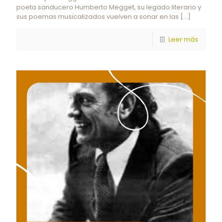
poeta sanducero Humberto Megget, su legado literario y
sus poemas musicalizados vuelven a sonar en las
[…]
Leer más