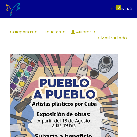
0
MENÚ
Categorías
Etiquetas
Autores
Mostrar todo