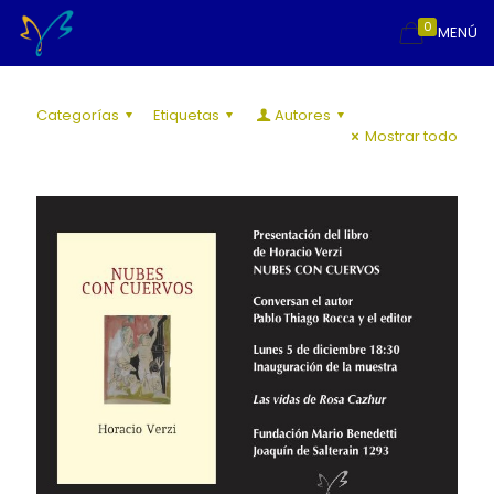
0
MENÚ
Categorías
Etiquetas
Autores
Mostrar todo