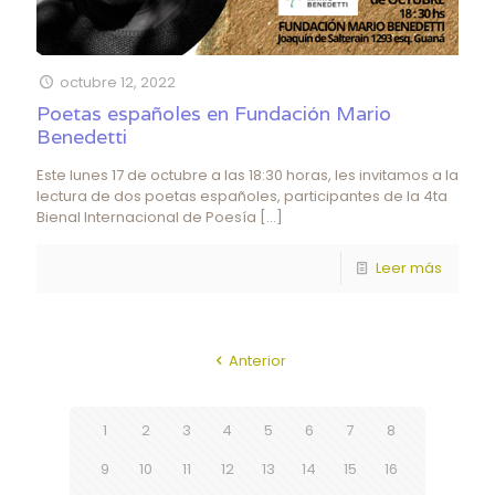
octubre 12, 2022
Poetas españoles en Fundación Mario
Benedetti
Este lunes 17 de octubre a las 18:30 horas, les invitamos a la
lectura de dos poetas españoles, participantes de la 4ta
Bienal Internacional de Poesía
[…]
Leer más
Anterior
1
2
3
4
5
6
7
8
9
10
11
12
13
14
15
16