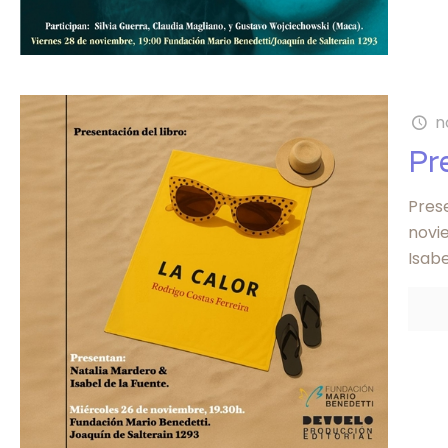
n
Pr
Prese
novi
Isabe