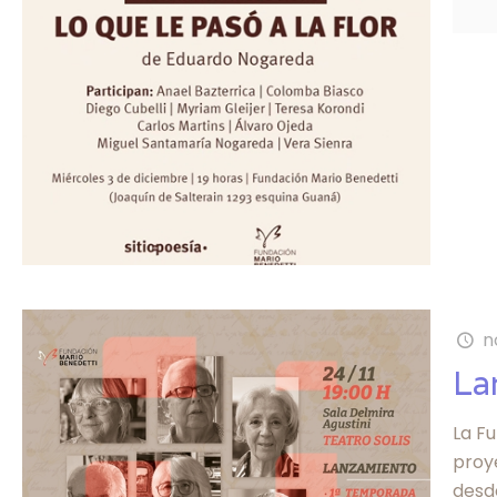
n
La
La Fu
proy
desd