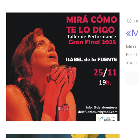
n
«M
Mirá
Final
invi