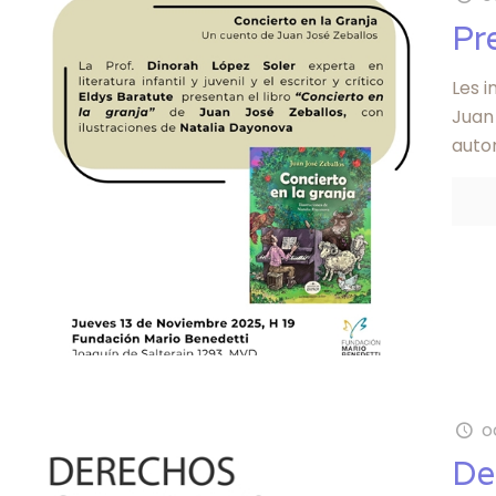
Pr
Les i
Juan
autor
o
De