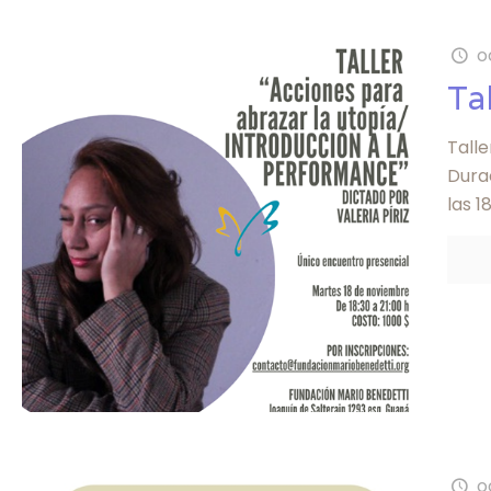
o
Ta
Tall
Dura
las 1
o