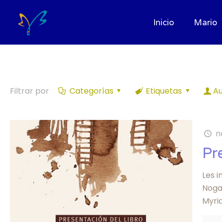
Inicio
Mario
Filtrar por
Categorías
Etiquetas
Au
n
Pr
Les i
Nogar
Myria