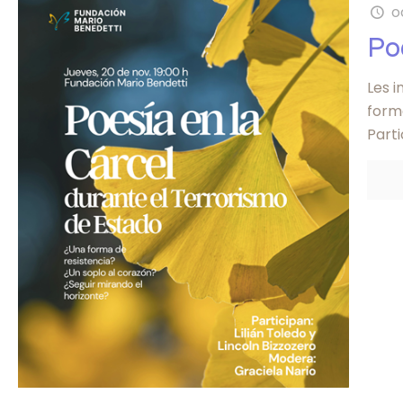
o
Po
Les i
form
Parti