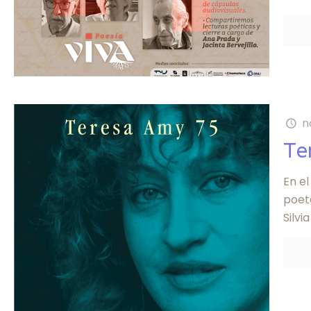
n
Te
En el
poet
Silvia