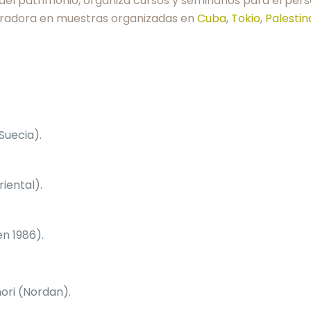
 del patrimonio, organiza cursos y seminarios para el pers
 curadora en muestras organizadas en
Cuba
,
Tokio
,
Palestin
Suecia).
iental).
n 1986).
ori (Nordan).