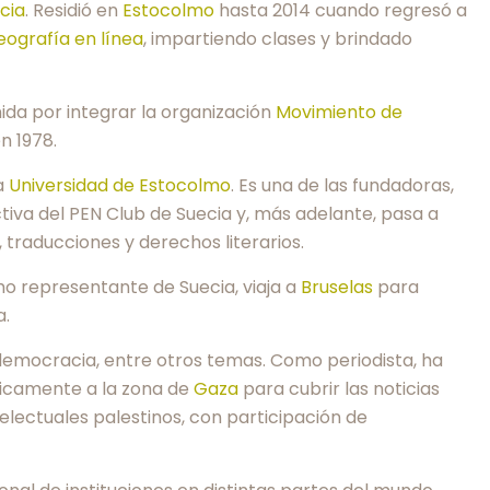
cia
. Residió en
Estocolmo
hasta 2014 cuando regresó a
eografía
en línea
, impartiendo clases y brindado
ida por integrar la organización
Movimiento de
en 1978.
la
Universidad de Estocolmo
. Es una de las fundadoras,
ectiva del PEN Club de Suecia y, más adelante, pasa a
, traducciones y derechos literarios.
o representante de Suecia, viaja a
Bruselas
para
a.
y democracia, entre otros temas. Como periodista, ha
ódicamente a la zona de
Gaza
para cubrir las noticias
telectuales palestinos, con participación de