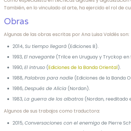
Como especialista en técnicas digitales y digitalización
También, en lo vinculado al arte, ha ejercido el rol de
Obras
Algunas de las obras escritas por Ana Luisa Valdés son:
2014,
Su tiempo llegará
(Ediciones B).
1993,
El navegante
(Trilce en Uruguay y Tryckop en 
1990,
El intruso
(
Ediciones de la Banda Oriental
).
1988,
Palabras para nadie
(Ediciones de la Banda Or
1986,
Después de Alicia
(Nordan).
1983,
La guerra de los albatros
(Nordan, reeditado e
Algunos de sus trabajos como traductora:
2015,
Conversaciones con el enemigo
de Pierre Sch