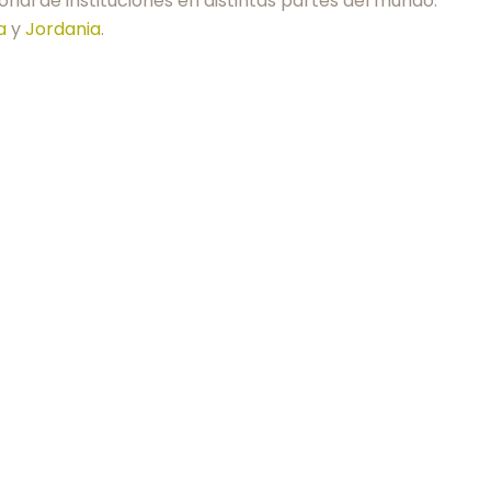
onal de instituciones en distintas partes del mundo.
a
y
Jordania
.