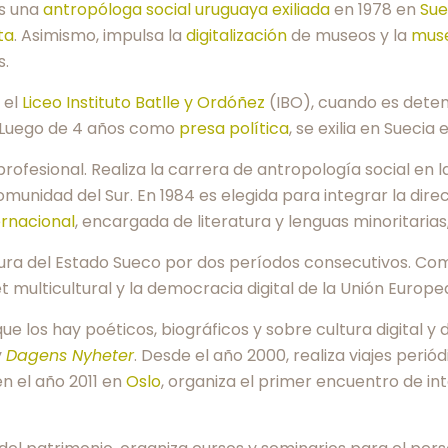
es una
antropóloga social
uruguaya
exiliada
en 1978 en
Sue
ta
. Asimismo, impulsa la
digitalización
de museos y la
mus
s.
 el
Liceo Instituto Batlle y Ordóñez
(IBO), cuando es deten
. Luego de 4 años como
presa política
, se exilia en Suecia 
ofesional. Realiza la carrera de antropología social en 
Comunidad del Sur. En 1984 es elegida para integrar la dir
ernacional
, encargada de literatura y lenguas minoritarias
ura del Estado Sueco por dos períodos consecutivos. Com
 multicultural y la democracia digital de la Unión Europe
que los hay poéticos, biográficos y sobre cultura digital 
y
Dagens Nyheter
. Desde el año 2000, realiza viajes peri
en el año 2011 en
Oslo
, organiza el primer encuentro de in