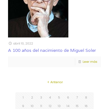
abril 10, 2022
A 100 años del nacimiento de Miguel Soler
Leer más
Anterior
1
2
3
4
5
6
7
8
9
10
11
12
13
14
15
16