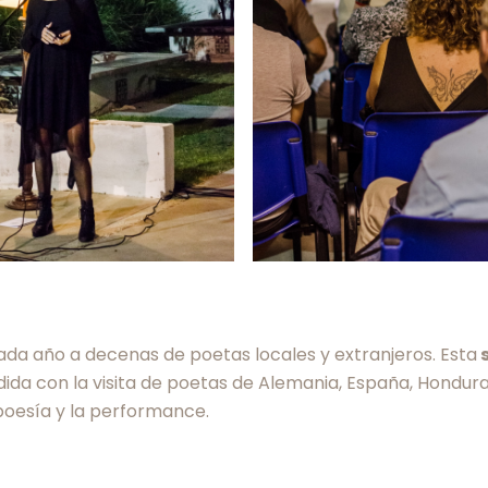
da año a decenas de poetas locales y extranjeros. Esta
s
da con la visita de poetas de Alemania, España, Honduras,
poesía y la performance.