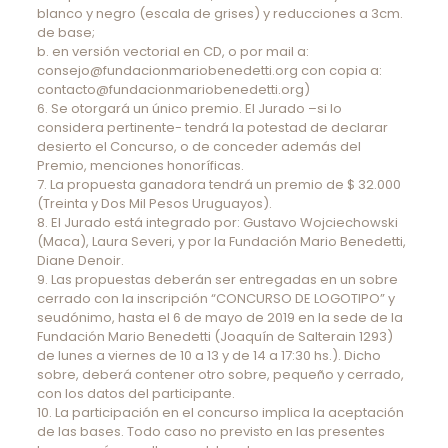
blanco y negro (escala de grises) y reducciones a 3cm.
de base;
b. en versión vectorial en CD, o por mail a:
consejo@fundacionmariobenedetti.org con copia a:
contacto@fundacionmariobenedetti.org)
6. Se otorgará un único premio. El Jurado –si lo
considera pertinente- tendrá la potestad de declarar
desierto el Concurso, o de conceder además del
Premio, menciones honoríficas.
7. La propuesta ganadora tendrá un premio de $ 32.000
(Treinta y Dos Mil Pesos Uruguayos).
8. El Jurado está integrado por: Gustavo Wojciechowski
(Maca), Laura Severi, y por la Fundación Mario Benedetti,
Diane Denoir.
9. Las propuestas deberán ser entregadas en un sobre
cerrado con la inscripción “CONCURSO DE LOGOTIPO” y
seudónimo, hasta el 6 de mayo de 2019 en la sede de la
Fundación Mario Benedetti (Joaquín de Salterain 1293)
de lunes a viernes de 10 a 13 y de 14 a 17:30 hs.). Dicho
sobre, deberá contener otro sobre, pequeño y cerrado,
con los datos del participante.
10. La participación en el concurso implica la aceptación
de las bases. Todo caso no previsto en las presentes