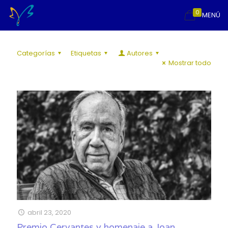
0
MENÚ
Categorías
Etiquetas
Autores
Mostrar todo
abril 23, 2020
Premio Cervantes y homenaje a Joan