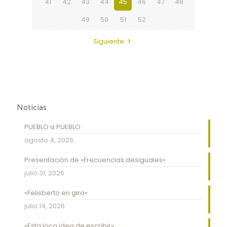
41
42
43
44
45
46
47
48
49
50
51
52
Siguiente
Noticias
PUEBLO a PUEBLO
agosto 4, 2026
Presentación de «Frecuencias desiguales»
julio 31, 2026
«Felisberto en gira»
julio 14, 2026
«Esta loca idea de escribir»