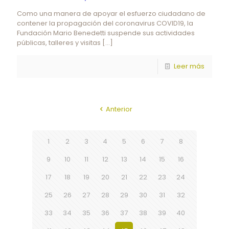
Como una manera de apoyar el esfuerzo ciudadano de
contener la propagación del coronavirus COVID19, la
Fundación Mario Benedetti suspende sus actividades
públicas, talleres y visitas
[…]
Leer más
Anterior
1
2
3
4
5
6
7
8
9
10
11
12
13
14
15
16
17
18
19
20
21
22
23
24
25
26
27
28
29
30
31
32
33
34
35
36
37
38
39
40