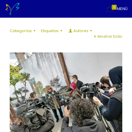
0
MENÚ
Categorías
Etiquetas
Autores
Mostrar todo