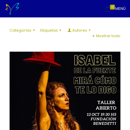
0
MENÚ
Categorías
Etiquetas
Autores
Mostrar todo