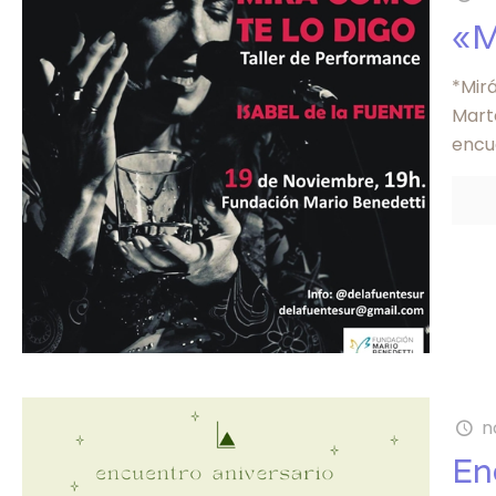
«M
*Mirá
Marte
encu
n
En