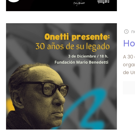
n
Ho
A 30
orga
de U