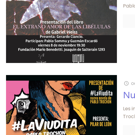
Pabl
o
Nu
Les i
Troch