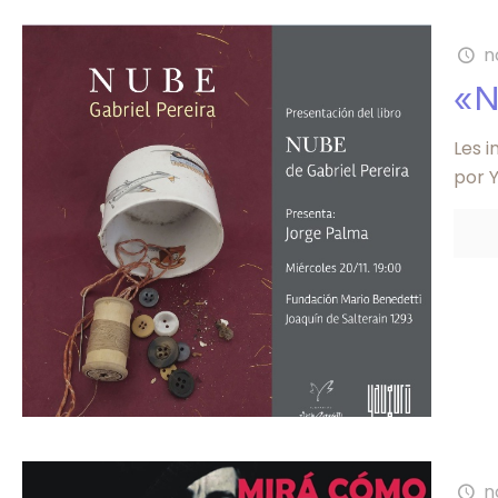
n
«N
Les i
por Y
n