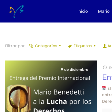
Inicio
Mario
Filtrar por
Categorías
Etiquetas
Au
n
En
El
entre
Dere