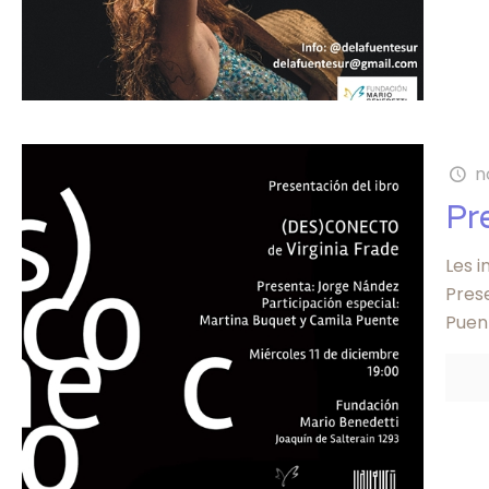
n
Pr
Les i
Pres
Puent