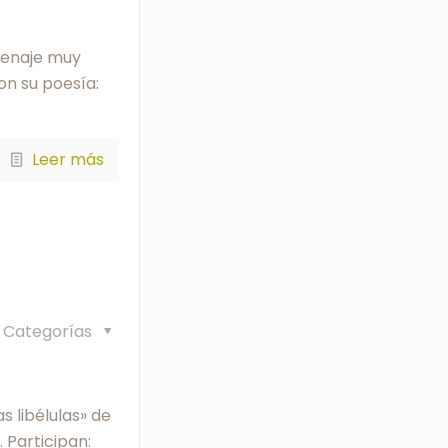
omenaje muy
con su poesía:
Leer más
Categorías
s libélulas» de
 Participan: