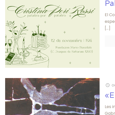
Pa
El C
espec
[…]
o
«E
Les i
Gabri