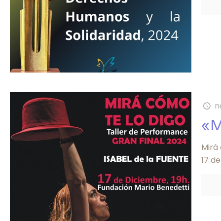
n
«M
Mirá
17 de