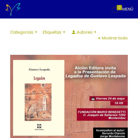
0
MENÚ
Categorías
Etiquetas
Autores
Mostrar todo