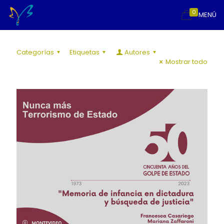
0
MENÚ
Categorías
Etiquetas
Autores
Mostrar todo