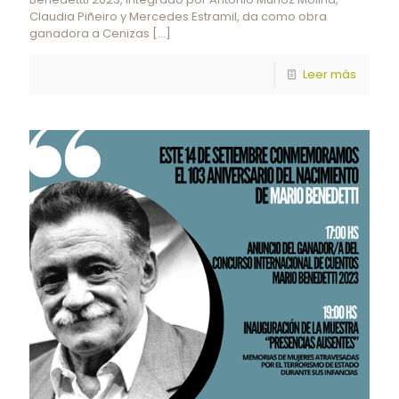
Claudia Piñeiro y Mercedes Estramil, da como obra
ganadora a Cenizas
[…]
Leer más