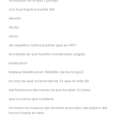
acusadas de brujas / pareja
con la próspera suerte del
devoto
docto
oficio
de aquellos santos padres que en 1487
el tratado en sus fuentes medievales ungido
bautizaron
Malleus Meleficarum (Martillo de las brujas)
no hay de qué sorprenderse. Es que la vida útil
del fantasma del miedo es perdurable. En tanto
que la carne que sostiene
mi mano los huesos del amante el picoteo del pájaro del
hocico hasta el rabo