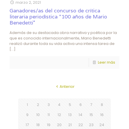
marzo 2, 2021
Ganadores/as del concurso de crítica
literaria periodística “100 años de Mario
Benedetti”
Además de su destacada obra narrativa y poética por la
que es conocido internacionalmente, Mario Benedetti
realizó durante toda su vida activa una intensa tarea de
[…]
Leer más
Anterior
1
2
3
4
5
6
7
8
9
10
11
12
13
14
15
16
17
18
19
20
21
22
23
24