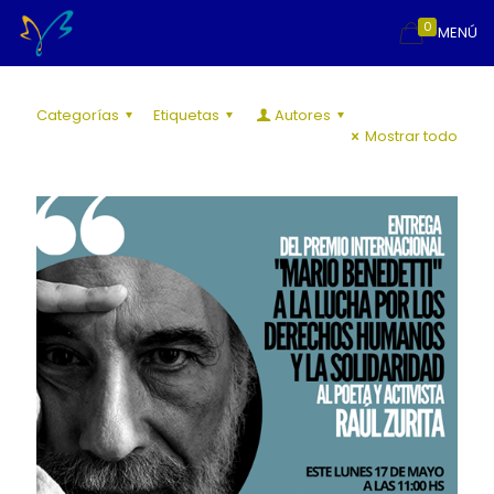
0
MENÚ
Categorías
Etiquetas
Autores
Mostrar todo