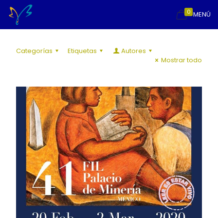
0
MENÚ
Categorías
Etiquetas
Autores
Mostrar todo