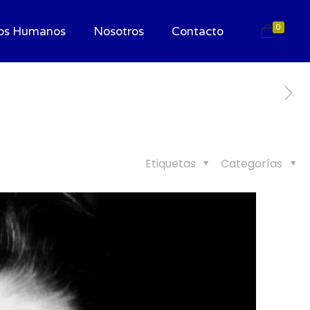
0
os Humanos
Nosotros
Contacto
Etiquetas
Categorías