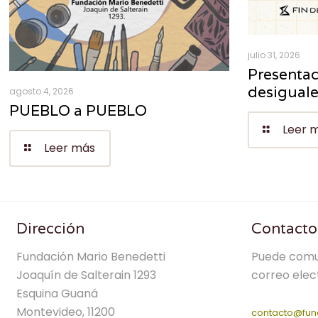
julio 31, 2026
Presentac
desigual
agosto 4, 2026
PUEBLO a PUEBLO
Leer 
Leer más
Dirección
Contacto
Fundación Mario Benedetti
Puede comu
Joaquín de Salterain 1293
correo elec
Esquina Guaná
Montevideo, 11200
contacto@fun