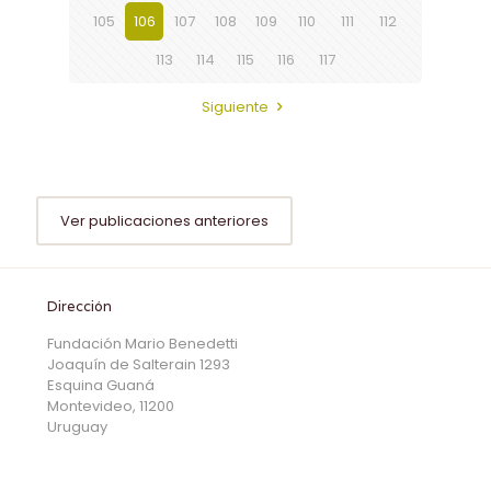
105
106
107
108
109
110
111
112
113
114
115
116
117
Siguiente
Ver publicaciones anteriores
Dirección
Fundación Mario Benedetti
Joaquín de Salterain 1293
Esquina Guaná
Montevideo, 11200
Uruguay