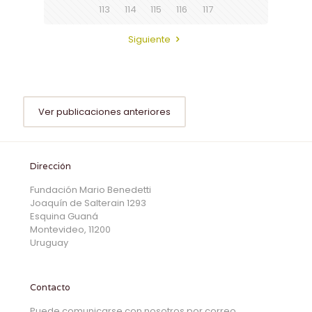
113
114
115
116
117
Siguiente
Ver publicaciones anteriores
Dirección
Fundación Mario Benedetti
Joaquín de Salterain 1293
Esquina Guaná
Montevideo, 11200
Uruguay
Contacto
Puede comunicarse con nosotros por correo