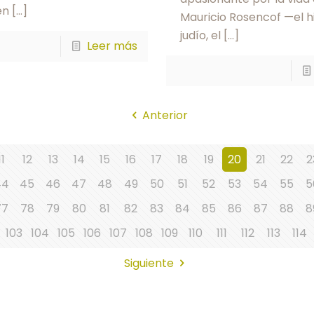
en
[…]
Mauricio Rosencof —el hij
judío, el
[…]
Leer más
Anterior
11
12
13
14
15
16
17
18
19
20
21
22
2
44
45
46
47
48
49
50
51
52
53
54
55
5
77
78
79
80
81
82
83
84
85
86
87
88
8
103
104
105
106
107
108
109
110
111
112
113
114
Siguiente