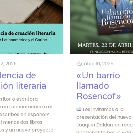
22, 2025
abril 16, 2025
dencia de
«Un barrio
ión literaria
llamado
Rosencof»
ritor o escritora
 en Latinoamérica o el
Les invitamos a la
 escribes en español?
presentación del nuevo 
l menos dos libros
Joaquín Doldán: un reco
os y un nuevo proyecto
apasionante por la vida