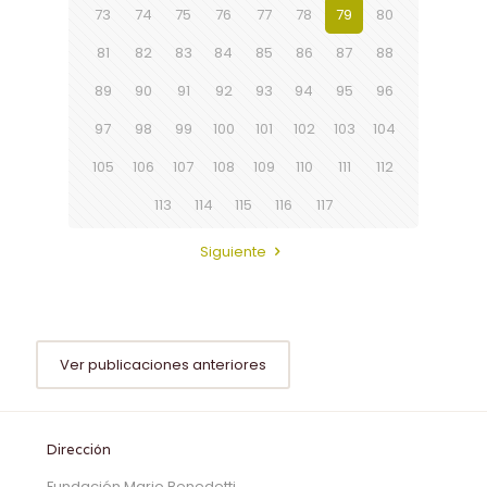
73
74
75
76
77
78
79
80
81
82
83
84
85
86
87
88
89
90
91
92
93
94
95
96
97
98
99
100
101
102
103
104
105
106
107
108
109
110
111
112
113
114
115
116
117
Siguiente
Ver publicaciones anteriores
Dirección
Fundación Mario Benedetti