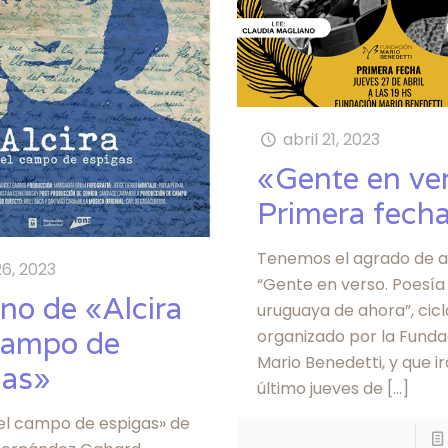
abril 21, 2023
«Gente en ve
Primera fech
Tenemos el agrado de a
26, 2023
“Gente en verso. Poesía
no de «Alcira
uruguaya de ahora”, cicl
 campo de
organizado por la Funda
Mario Benedetti, y que ir
gas»
último jueves de
[…]
 el campo de espigas» de