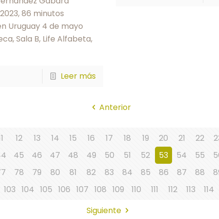
Fernández Gabard
 2023, 86 minutos
en Uruguay 4 de mayo
a, Sala B, Life Alfabeta,
Leer más
Anterior
11
12
13
14
15
16
17
18
19
20
21
22
2
44
45
46
47
48
49
50
51
52
53
54
55
5
77
78
79
80
81
82
83
84
85
86
87
88
8
103
104
105
106
107
108
109
110
111
112
113
114
Siguiente