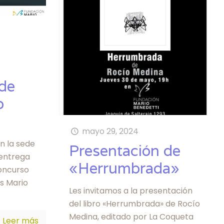
 de
o
mayo 29, 2024
 en la sede
Presentación de
 entrega
«Herrumbrada»
oncurso
s Mario
Les invitamos a la presentación
del libro «Herrumbrada» de Rocío
Medina, editado por La Coqueta
Leer más