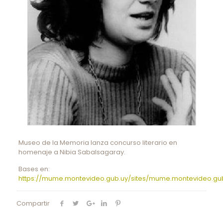
Museo de la Memoria lanza concurso literario en
homenaje a Nibia Sabalsagaray.
Bases en:
https://mume.montevideo.gub.uy/sites/mume.montevideo.gub
Compartir