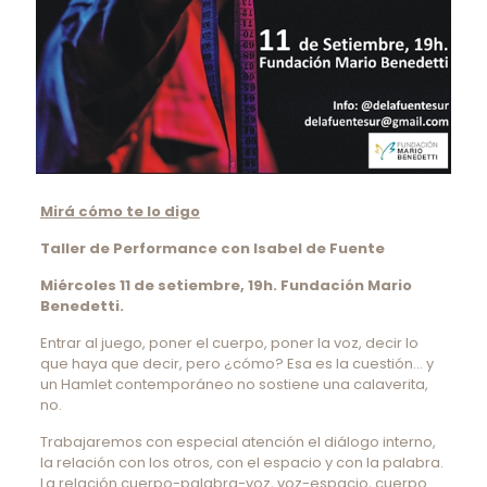
Mirá cómo te lo digo
Taller de Performance con Isabel de Fuente
Miércoles 11 de setiembre
, 19h. Fundación Mario
Benedetti.
Entrar al juego, poner el cuerpo, poner la voz, decir lo
que haya que decir, pero ¿cómo? Esa es la cuestión… y
un Hamlet contemporáneo no sostiene una calaverita,
no.
Trabajaremos con especial atención el diálogo interno,
la relación con los otros, con el espacio y con la palabra.
La relación cuerpo-palabra-voz, voz-espacio, cuerpo