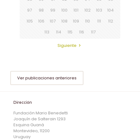
97
98
99
100
101
102
103
104
105
106
107
108
109
110
111
112
113
114
115
116
117
Siguiente
Ver publicaciones anteriores
Dirección
Fundación Mario Benedetti
Joaquín de Salterain 1293
Esquina Guaná
Montevideo, 11200
Uruguay