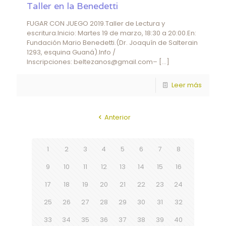
Taller en la Benedetti
FUGAR CON JUEGO 2019.Taller de Lectura y
escritura.Inicio: Martes 19 de marzo, 18:30 a 20:00.En:
Fundación Mario Benedetti.(Dr. Joaquín de Salterain
1293, esquina Guaná).Info /
Inscripciones: beltezanos@gmail.com–
[…]
Leer más
Anterior
1
2
3
4
5
6
7
8
9
10
11
12
13
14
15
16
17
18
19
20
21
22
23
24
25
26
27
28
29
30
31
32
33
34
35
36
37
38
39
40