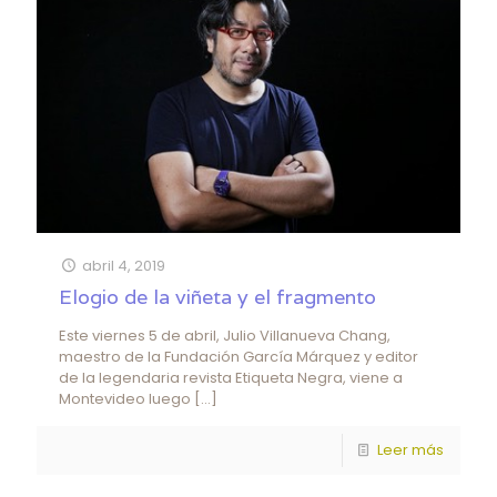
abril 4, 2019
Elogio de la viñeta y el fragmento
Este viernes 5 de abril, Julio Villanueva Chang,
maestro de la Fundación García Márquez y editor
de la legendaria revista Etiqueta Negra, viene a
Montevideo luego
[…]
Leer más