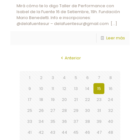
Mirá cómo te lo digo Taller de Performance con
Isabel de la Fuente 16 de Setiembre, 19h. Fundación
Mario Benedetti. Info e inscripciones:
@delafuentesur – delafuentesur@gmail.com
[…]
Leer más
Anterior
1
2
3
4
5
6
7
8
9
10
11
12
13
14
15
16
17
18
19
20
21
22
23
24
25
26
27
28
29
30
31
32
33
34
35
36
37
38
39
40
41
42
43
44
45
46
47
48