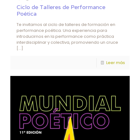
Ciclo de Talleres de Performance
Poética
Te invitamos al ciclo de talleres de formación en
performance poética. Una experiencia para
introducirnos en la performance como práctica
interdisciplinar y colectiva, promoviendo un cruce
[…]
Leer más