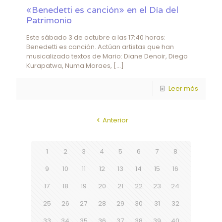
«Benedetti es canción» en el Día del
Patrimonio
Este sábado 3 de octubre a las 17:40 horas:
Benedetti es canción. Actúan artistas que han
musicalizado textos de Mario: Diane Denoir, Diego
Kurapatwa, Numa Moraes,
[…]
Leer más
Anterior
1
2
3
4
5
6
7
8
9
10
11
12
13
14
15
16
17
18
19
20
21
22
23
24
25
26
27
28
29
30
31
32
33
34
35
36
37
38
39
40