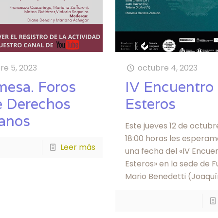
re 5, 2023
octubre 4, 2023
mesa. Foros
IV Encuentro
e Derechos
Esteros
anos
Este jueves 12 de octubre
18:00 horas les esperam
Leer más
una fecha del «IV Encue
Esteros» en la sede de 
Mario Benedetti (Joaquí