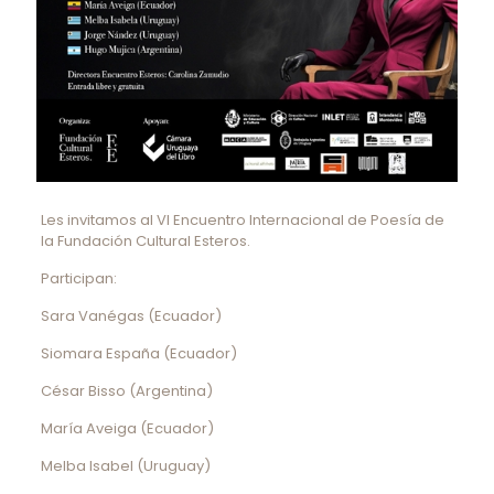
Les invitamos al VI Encuentro Internacional de Poesía de
la Fundación Cultural Esteros.
Participan:
Sara Vanégas (Ecuador)
Siomara España (Ecuador)
César Bisso (Argentina)
María Aveiga (Ecuador)
Melba Isabel (Uruguay)