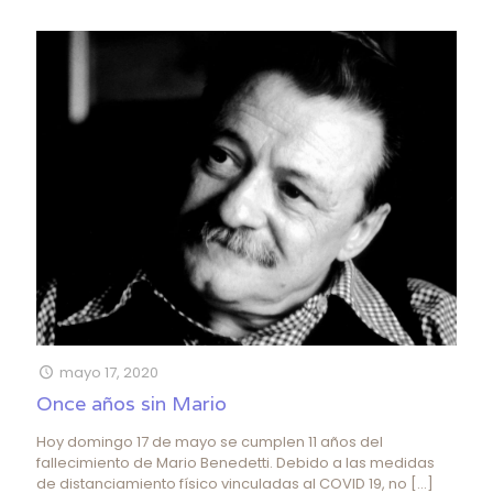
mayo 17, 2020
Once años sin Mario
Hoy domingo 17 de mayo se cumplen 11 años del
fallecimiento de Mario Benedetti. Debido a las medidas
de distanciamiento físico vinculadas al COVID 19, no
[…]