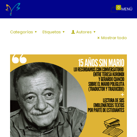
0
MENÚ
Categorías
Etiquetas
Autores
Mostrar todo