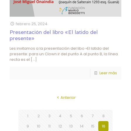
febrero 25, 2024
Presentación del libro «El latido del
presente»
Les invitamos a la presentación del libo «El latido del
presente: para un Clown ir del punto A al punto B, la línea
recta es el
[…]
Leer más
Anterior
1
2
3
4
5
6
7
8
9
10
11
12
13
14
15
16