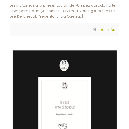
Les invitamos a la presentación de «Un pez dorado no te
sirve para nada (A Goldfish Buys You Nothing)» de Jesse
Lee Kercheval. Presenta: Silvia Guerra.
[…]
Leer más