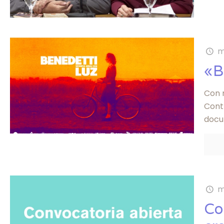
m
«B
Con 
Contr
docu
m
Co