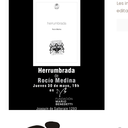
Les 
edita