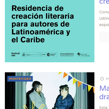
cre
Convo
Latin
espa
m
Ma
dr
Este 