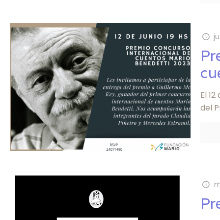
j
Pr
cu
El 12
del 
m
Pr