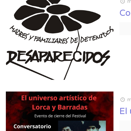
m
Co
m
El