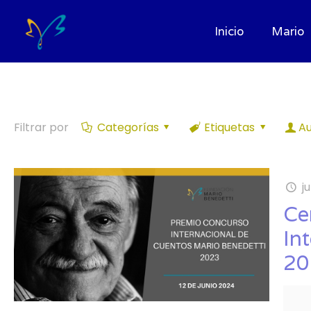
Inicio
Mario
Filtrar por
Categorías
Etiquetas
Au
j
Ce
In
20